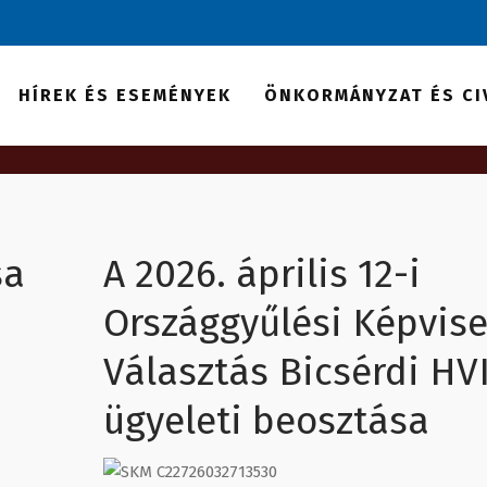
zség
HÍREK ÉS ESEMÉNYEK
ÖNKORMÁNYZAT ÉS CI
kű információkat talál a
nyzati Hivatalról.
sa
A 2026. április 12-i
Országgyűlési Képvise
Választás Bicsérdi HV
ügyeleti beosztása