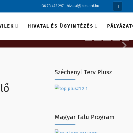
+36 73 472 297
hivatal@bicserd.hu
VILEK
HIVATAL ÉS ÜGYINTÉZÉS
PÁLYÁZA
Széchenyi Terv Plusz
lő
I
Magyar Falu Program