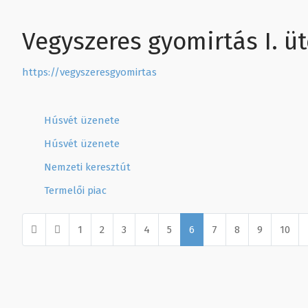
Vegyszeres gyomirtás I. ü
https://vegyszeresgyomirtas
Húsvét üzenete
Húsvét üzenete
Nemzeti keresztút
Termelői piac
1
2
3
4
5
6
7
8
9
10