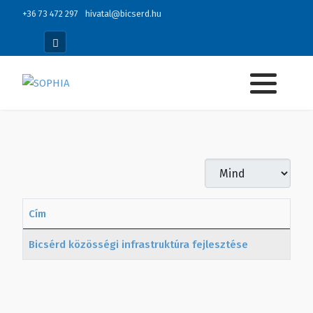
+36 73 472 297
hivatal@bicserd.hu
Tételek #
Cím
Cikkek
Bicsérd közösségi infrastruktúra fejlesztése