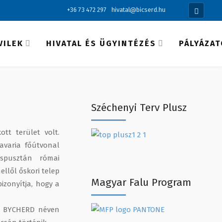
+36 73 472 297
hivatal@bicserd.hu
VILEK
HIVATAL ÉS ÜGYINTÉZÉS
PÁLYÁZA
Széchenyi Terv Plusz
tt terület volt.
avaria főútvonal
őspusztán római
llől őskori telep
Magyar Falu Program
bizonyítja, hogy a
d BYCHERD néven