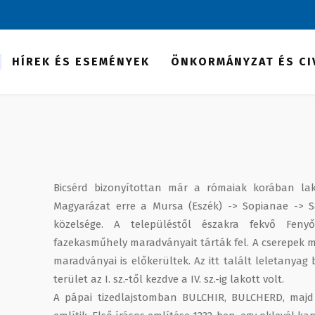
HÍREK ÉS ESEMÉNYEK
ÖNKORMÁNYZAT ÉS CI
Bicsérd bizonyítottan már a rómaiak korában lako
Magyarázat erre a Mursa (Eszék) -> Sopianae -> S
közelsége. A településtől északra fekvő Feny
fazekasműhely maradványait tárták fel. A cserepek me
maradványai is előkerültek. Az itt talált leletanyag 
terület az I. sz.-től kezdve a IV. sz.-ig lakott volt.
A pápai tizedlajstomban BULCHIR, BULCHERD, maj