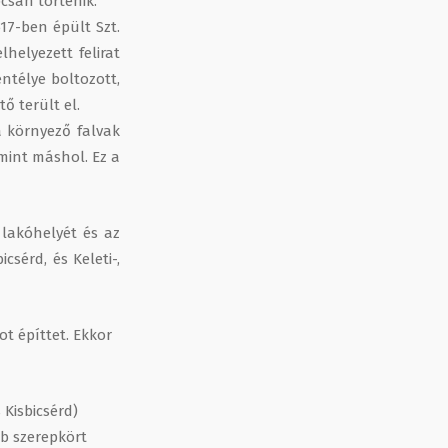
pcsán történik.
17-ben épült Szt.
lhelyezett felirat
entélye boltozott,
ő terült el.
a környező falvak
 mint máshol. Ez a
 lakóhelyét és az
csérd, és Keleti-,
t építtet. Ekkor
 Kisbicsérd)
bb szerepkört