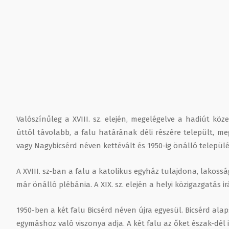
Valószínűleg a XVIII. sz. elején, megelégelve a hadiút kö
úttól távolabb, a falu határának déli részére települt, meg
vagy Nagybicsérd néven kettévált és 1950-ig önálló telep
A XVIII. sz-ban a falu a katolikus egyház tulajdona, lakos
már önálló plébánia. A XIX. sz. elején a helyi közigazgatás i
1950-ben a két falu Bicsérd néven újra egyesül. Bicsérd alap
egymáshoz való viszonya adja. A két falu az őket észak-dél