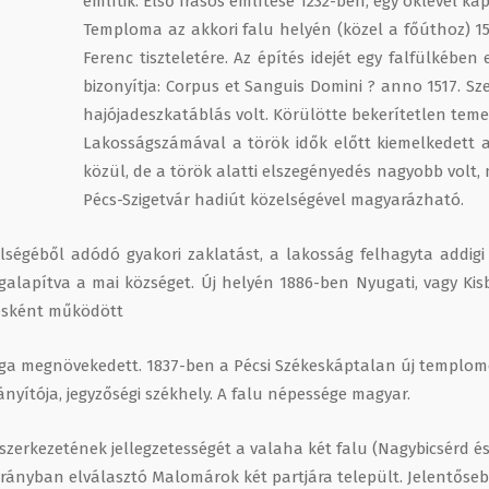
említik. Első írásos említése 1232-ben, egy oklevél ka
Temploma az akkori falu helyén (közel a főúthoz) 15
Ferenc tiszteletére. Az építés idejét egy falfülkében e
bizonyítja: Corpus et Sanguis Domini ? anno 1517. Sz
hajója
deszkatáblás volt. Körülötte bekerítetlen temet
Lakosságszámával a török idők előtt kiemelkedett 
közül, de a török alatti elszegényedés nagyobb volt,
Pécs-Szigetvár hadiút közelségével magyarázható.
zelségéből adódó gyakori zaklatást, a lakosság felhagyta addigi
alapítva a mai községet. Új helyén 1886-ben Nyugati, vagy Kisbi
ülésként működött
sága megnövekedett. 1837-ben a Pécsi Székeskáptalan új templomo
rányítója, jegyzőségi székhely. A falu népessége magyar.
szerkezetének jellegzetességét a valaha két falu (Nagybicsérd és
 irányban elválasztó Malomárok két partjára települt. Jelentőse