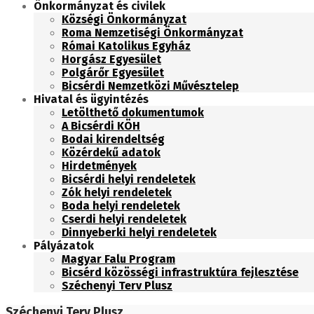
Önkormányzat és civilek
Községi Önkormányzat
Roma Nemzetiségi Önkormányzat
Római Katolikus Egyház
Horgász Egyesület
Polgárőr Egyesület
Bicsérdi Nemzetközi Művésztelep
Hivatal és ügyintézés
Letölthető dokumentumok
A Bicsérdi KÖH
Bodai kirendeltség
Közérdekű adatok
Hirdetmények
Bicsérdi helyi rendeletek
Zók helyi rendeletek
Boda helyi rendeletek
Cserdi helyi rendeletek
Dinnyeberki helyi rendeletek
Pályázatok
Magyar Falu Program
Bicsérd közösségi infrastruktúra fejlesztése
Széchenyi Terv Plusz
Széchenyi Terv Plusz