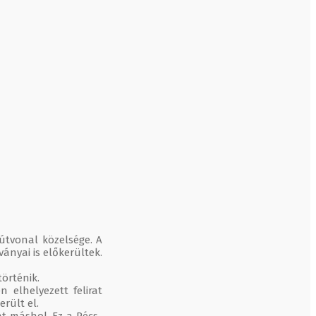
útvonal közelsége. A
ányai is előkerültek.
örténik.
 elhelyezett felirat
rült el.