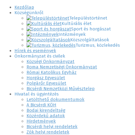
Kezdőlap
Községünkről
Településtörténet
Kultúrális élet
Sport és horgászat
Intézmények
Közszolgáltatások
Turizmus, közlekedés
Hírek és események
Önkormányzat és civilek
Községi Önkormányzat
Roma Nemzetiségi Önkormányzat
Római Katolikus Egyház
Horgász Egyesület
Polgárőr Egyesület
Bicsérdi Nemzetközi Művésztelep
Hivatal és ügyintézés
Letölthető dokumentumok
A Bicsérdi KÖH
Bodai kirendeltség
Közérdekű adatok
Hirdetmények
Bicsérdi helyi rendeletek
Zók helyi rendeletek