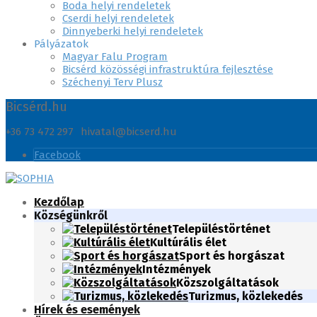
Boda helyi rendeletek
Cserdi helyi rendeletek
Dinnyeberki helyi rendeletek
Pályázatok
Magyar Falu Program
Bicsérd közösségi infrastruktúra fejlesztése
Széchenyi Terv Plusz
Bicsérd.hu
+36 73 472 297
hivatal@bicserd.hu
Facebook
Kezdőlap
Községünkről
Településtörténet
Kultúrális élet
Sport és horgászat
Intézmények
Közszolgáltatások
Turizmus, közlekedés
Hírek és események