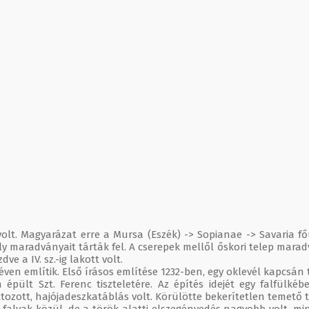
olt. Magyarázat erre a Mursa (Eszék) -> Sopianae -> Savaria fő
maradványait tárták fel. A cserepek mellől őskori telep maradv
dve a IV. sz.-ig lakott volt.
n említik. Első írásos említése 1232-ben, egy oklevél kapcsán t
ült Szt. Ferenc tiszteletére. Az építés idejét egy falfülkében
tozott, hajója
deszkatáblás volt. Körülötte bekerítetlen temető te