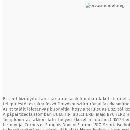
Bicsérd bizonyítottan már a rómaiak korában lakott terület v
településtől északra fekvő Fenyőspusztán római fazekasműhely 
Az itt talált leletanyag bizonyítja, hogy a terület az I. sz.-től kez
A pápai tizedlajstomban BULCHIR, BULCHERD, majd BYCHERD néve
Temploma az akkori falu helyén (közel a főúthoz) 1517-ben ép
bizonyítja: Corpus et Sanguis Domini ? anno 1517. Szentélye bol