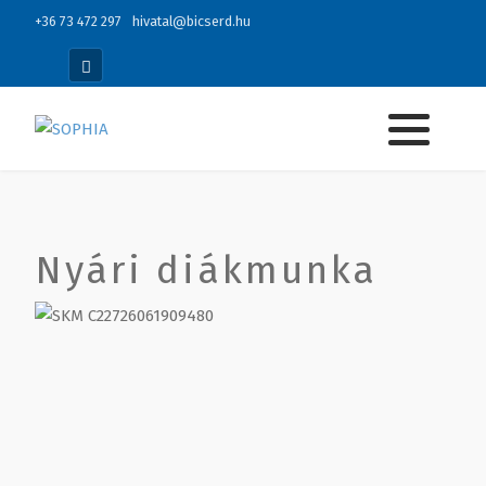
+36 73 472 297
hivatal@bicserd.hu
Nyári diákmunka