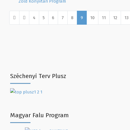
Zöld Könyvtári Program
4
5
6
7
8
9
10
11
12
13
9. oldal / 13
Széchenyi Terv Plusz
Magyar Falu Program