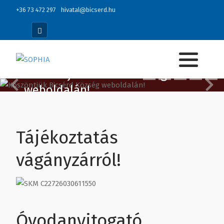
+36 73 472 297
hivatal@bicserd.hu
Köszöntjük Bicsérd Község
weboldalán!
Tájékoztatás
vágányzárról!
Óvodanyitogató