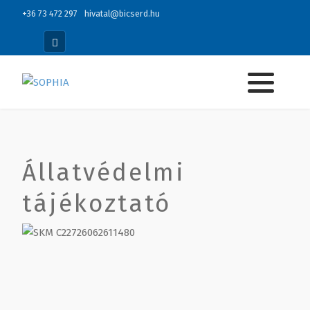
+36 73 472 297
hivatal@bicserd.hu
Állatvédelmi
tájékoztató