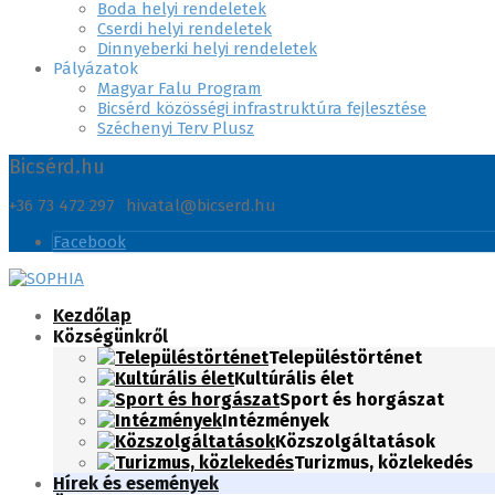
Boda helyi rendeletek
Cserdi helyi rendeletek
Dinnyeberki helyi rendeletek
Pályázatok
Magyar Falu Program
Bicsérd közösségi infrastruktúra fejlesztése
Széchenyi Terv Plusz
Bicsérd.hu
+36 73 472 297
hivatal@bicserd.hu
Facebook
Kezdőlap
Községünkről
Településtörténet
Kultúrális élet
Sport és horgászat
Intézmények
Közszolgáltatások
Turizmus, közlekedés
Hírek és események