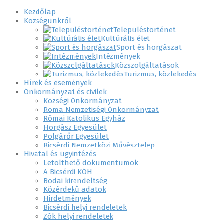
Kezdőlap
Községünkről
Településtörténet
Kultúrális élet
Sport és horgászat
Intézmények
Közszolgáltatások
Turizmus, közlekedés
Hírek és események
Önkormányzat és civilek
Községi Önkormányzat
Roma Nemzetiségi Önkormányzat
Római Katolikus Egyház
Horgász Egyesület
Polgárőr Egyesület
Bicsérdi Nemzetközi Művésztelep
Hivatal és ügyintézés
Letölthető dokumentumok
A Bicsérdi KÖH
Bodai kirendeltség
Közérdekű adatok
Hirdetmények
Bicsérdi helyi rendeletek
Zók helyi rendeletek