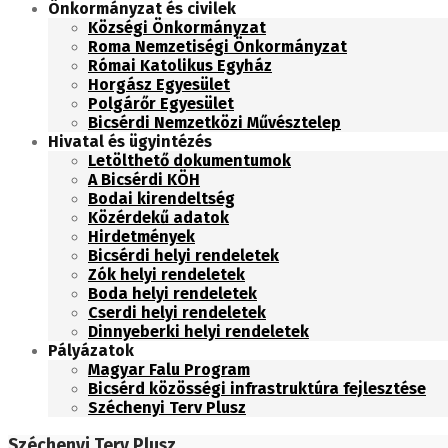
Önkormányzat és civilek
Községi Önkormányzat
Roma Nemzetiségi Önkormányzat
Római Katolikus Egyház
Horgász Egyesület
Polgárőr Egyesület
Bicsérdi Nemzetközi Művésztelep
Hivatal és ügyintézés
Letölthető dokumentumok
A Bicsérdi KÖH
Bodai kirendeltség
Közérdekű adatok
Hirdetmények
Bicsérdi helyi rendeletek
Zók helyi rendeletek
Boda helyi rendeletek
Cserdi helyi rendeletek
Dinnyeberki helyi rendeletek
Pályázatok
Magyar Falu Program
Bicsérd közösségi infrastruktúra fejlesztése
Széchenyi Terv Plusz
Széchenyi Terv Plusz