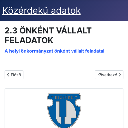
Közérdekű adatok
2.3 ÖNKÉNT VÁLLALT
FELADATOK
A helyi önkormányzat önként vállalt feladatai
Előző cikk: 2.4. A HATÓSÁGI ÜGYEK INTÉZÉSÉNEK RENDJÉV
Következő cikk
Előző
Következő