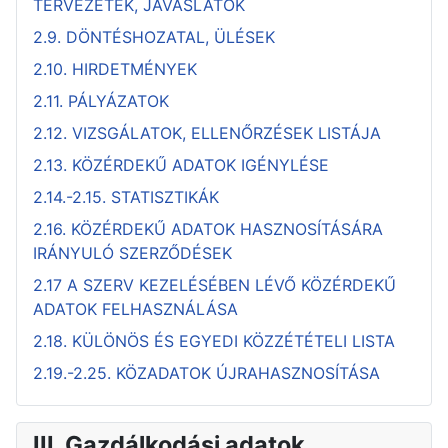
TERVEZETEK, JAVASLATOK
2.9. DÖNTÉSHOZATAL, ÜLÉSEK
2.10. HIRDETMÉNYEK
2.11. PÁLYÁZATOK
2.12. VIZSGÁLATOK, ELLENŐRZÉSEK LISTÁJA
2.13. KÖZÉRDEKŰ ADATOK IGÉNYLÉSE
2.14.-2.15. STATISZTIKÁK
2.16. KÖZÉRDEKŰ ADATOK HASZNOSÍTÁSÁRA
IRÁNYULÓ SZERZŐDÉSEK
2.17 A SZERV KEZELÉSÉBEN LÉVŐ KÖZÉRDEKŰ
ADATOK FELHASZNÁLÁSA
2.18. KÜLÖNÖS ÉS EGYEDI KÖZZÉTÉTELI LISTA
2.19.-2.25. KÖZADATOK ÚJRAHASZNOSÍTÁSA
III. Gazdálkodási adatok