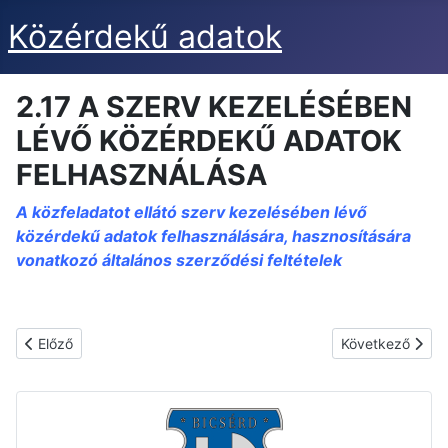
Közérdekű adatok
2.17 A SZERV KEZELÉSÉBEN
LÉVŐ KÖZÉRDEKŰ ADATOK
FELHASZNÁLÁSA
A közfeladatot ellátó szerv kezelésében lévő
közérdekű adatok felhasználására, hasznosítására
vonatkozó általános szerződési feltételek
Előző cikk: 2.18. KÜLÖNÖS ÉS EGYEDI KÖZZÉTÉTELI LISTA
Következő cik
Előző
Következő